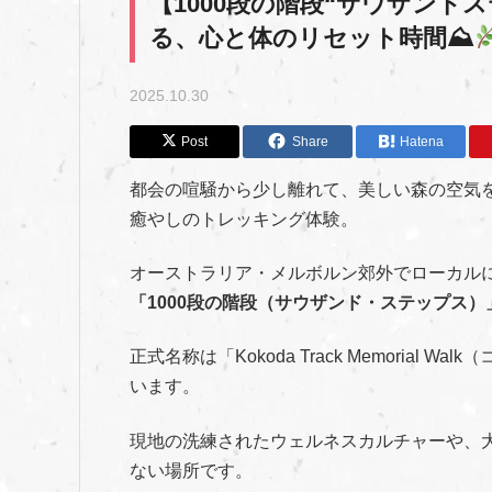
【1000段の階段“サウザンド
る、心と体のリセット時間⛰
2025.10.30
Post
Share
Hatena
都会の喧騒から少し離れて、美しい森の空気
癒やしのトレッキング体験。
オーストラリア・メルボルン郊外でローカル
「1000段の階段（サウザンド・ステップス）
正式名称は「Kokoda Track Memoria
います。
現地の洗練されたウェルネスカルチャーや、
ない場所です。