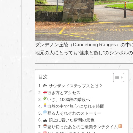
ダンデノン丘陵（Dandenong Ranges）の
地元の人にとっても“健康と癒し”のシンボル
目次
🏞 サウザンドステップスとは？
行き方とアクセス
いざ、1000段の階段へ！
自然の中で“無心”になれる時間
登る人それぞれのストーリー
🏔 頂上に着いた瞬間の景色
登り切ったあとのご褒美ランチタイム