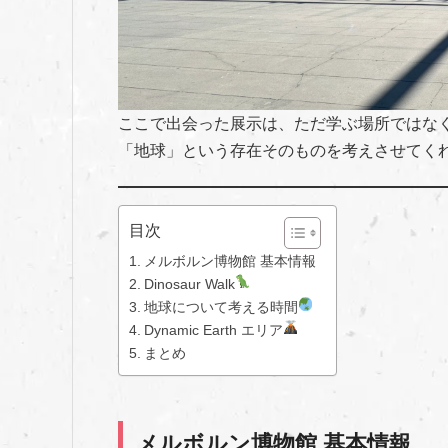
ここで出会った展示は、ただ学ぶ場所ではな
「地球」という存在そのものを考えさせてく
目次
メルボルン博物館 基本情報
Dinosaur Walk
地球について考える時間
Dynamic Earth エリア
まとめ
メルボルン博物館 基本情報