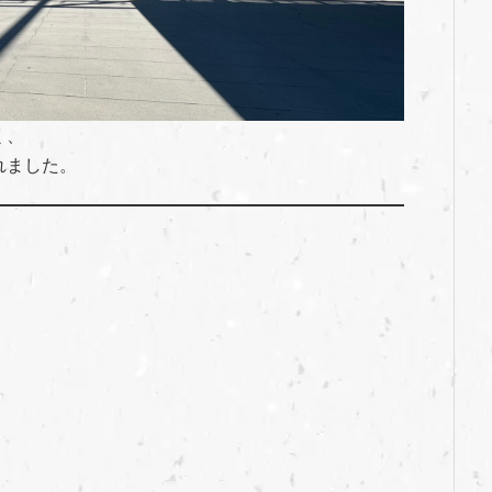
く、
れました。