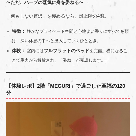
〜ただ、ハーブの蒸気に身を委ねる〜
「何もしない贅沢」を極めるなら、最上階の4階。
特徴：
静かなプライベート空間と心地よい香りにすべてを預
け、深い休息の中へと没入していくひととき。
体験：
フルフラットのベッド
室内には
を完備。横になるこ
とで重力から解放され、「委ね」が完成します。
【体験レポ】2階「MEGURI」で過ごした至福の120
分