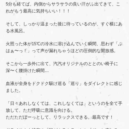
5分も経てば、内側からサラサラの良い汗がふ出てきて、こ
れがもう最高に気持ちいい！！！
そして、しっかり温まった後に待っているのが、すぐ横にあ
る水風呂。
火照った体が15℃の冷水に溶け込んでいく瞬間、思わず「ぷ
はぁ〜っ！」って声が漏れちゃうほどの圧倒的な開放感。
そこから一歩外に出て、汽汽オリジナルのととのい椅子に
深〜く腰掛けた瞬間…
血液が全身をドクドク駆け巡る「巡り」をダイレクトに感じ
ました。
「日々あれしなくては、これしなくては」というのを全て手
放して、ただ呼吸に意識を向ける。
ただただぼーっとして、リラックスできる。最高です！