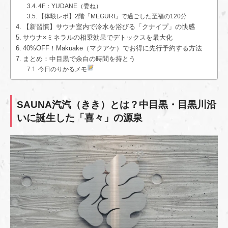
4F：YUDANE（委ね）
【体験レポ】2階「MEGURI」で過ごした至福の120分
【新習慣】サウナ室内で冷水を浴びる「クナイプ」の快感
サウナ×ミネラルの相乗効果でデトックスを最大化
40%OFF！Makuake（マクアケ）でお得に先行予約する方法
まとめ：中目黒で余白の時間を持とう
今日のりかるメモ
SAUNA汽汽（きき）とは？中目黒・目黒川沿
いに誕生した「喜々」の源泉