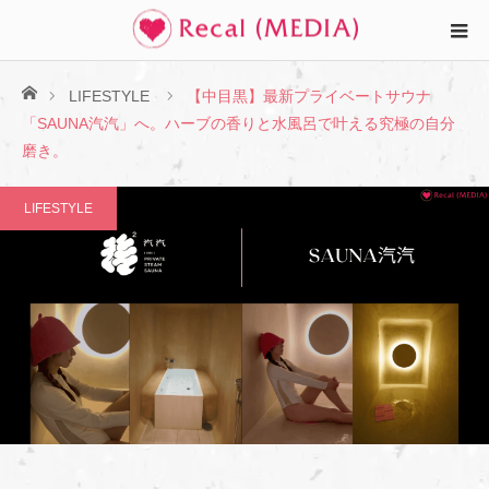
ホーム
LIFESTYLE
【中目黒】最新プライベートサウナ
「SAUNA汽汽」へ。ハーブの香りと水風呂で叶える究極の自分
磨き。
LIFESTYLE