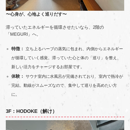
〜心身が、心地よく巡りだす〜
滞っていたエネルギーを循環させたいなら、2階の
「MEGURI」へ。
特徴：
立ち上るハーブの蒸気に包まれ、内側からエネルギー
が循環していく感覚。滞っていた心と体の「巡り」を整え、
新しい活力をチャージするお部屋です。
体験：
サウナ室内に水風呂が完備されており、室内で熱冷が
完結。動線がスムーズなので、集中して巡りを高めたい方
に。
3F：HODOKE（解け）