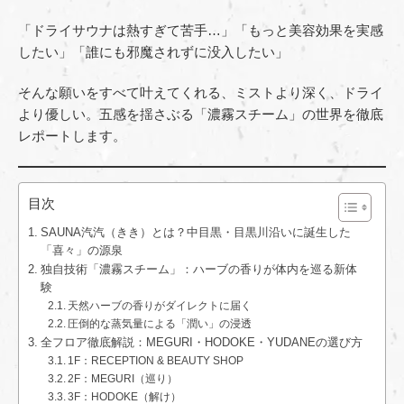
「ドライサウナは熱すぎて苦手…」「もっと美容効果を実感
したい」「誰にも邪魔されずに没入したい」
そんな願いをすべて叶えてくれる、ミストより深く、ドライ
より優しい。五感を揺さぶる「濃霧スチーム」の世界を徹底
レポートします。
目次
SAUNA汽汽（きき）とは？中目黒・目黒川沿いに誕生した
「喜々」の源泉
独自技術「濃霧スチーム」：ハーブの香りが体内を巡る新体
験
天然ハーブの香りがダイレクトに届く
圧倒的な蒸気量による「潤い」の浸透
全フロア徹底解説：MEGURI・HODOKE・YUDANEの選び方
1F：RECEPTION & BEAUTY SHOP
2F：MEGURI（巡り）
3F：HODOKE（解け）