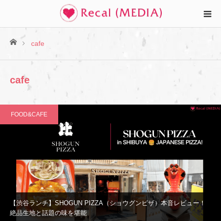
ホーム
cafe
cafe
FOOD&CAFE
【渋谷ランチ】SHOGUN PIZZA（ショウグンピザ）本音レビュー！
絶品生地と話題の味を堪能