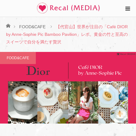
ホーム
FOOD&CAFE
【代官山】世界が注目の「Café DIOR
by Anne-Sophie Pic Bamboo Pavilion」レポ。黄金の竹と至高の
スイーツで自分を満たす贅沢
FOOD&CAFE