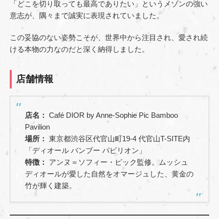
「どこを切り取っても最高でありたい」というメゾンの強い
意志が、隅々まで誠実に表現されていました。
この妥協のない姿勢こそが、世界中から注目され、愛され続
ける本物の力なのだと深く納得しました。
店舗情報
店名：
Café DIOR by Anne-Sophie Pic Bamboo
Pavilion
場所：
東京都渋谷区代官山町19-4 代官山T-SITE内
「ディオール バンブー パビリオン」
特徴：
アンヌ＝ソフィー・ピック監修。ムッシュ
ディオールが愛した自然をオマージュした、黄金の
竹が輝く建築。